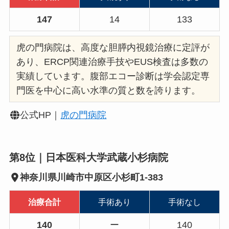
147
14
133
虎の門病院は、高度な胆膵内視鏡治療に定評が
あり、ERCP関連治療手技やEUS検査は多数の
実績しています。腹部エコー診断は学会認定専
門医を中心に高い水準の質と数を誇ります。
公式HP｜
虎の門病院
第8位｜日本医科大学武蔵小杉病院
神奈川県川崎市中原区小杉町1-383
治療合計
手術あり
手術なし
140
ー
140