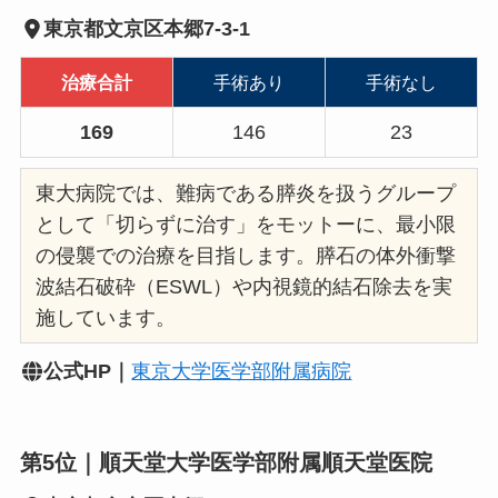
東京都文京区本郷7-3-1
治療合計
手術あり
手術なし
169
146
23
東大病院では、難病である膵炎を扱うグループ
として「切らずに治す」をモットーに、最小限
の侵襲での治療を目指します。膵石の体外衝撃
波結石破砕（ESWL）や内視鏡的結石除去を実
施しています。
公式HP｜
東京大学医学部附属病院
第5位｜順天堂大学医学部附属順天堂医院