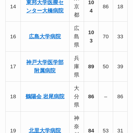
東邦大学医療セ
10
14
京
86
18
ンター大橋病院
4
都
広
10
16
広島大学病院
島
70
33
3
県
兵
神戸大学医学部
17
庫
89
50
39
附属病院
県
大
18
鶴陽会 岩尾病院
分
86
–
86
県
神
奈
19
北里大学病院
84
53
31