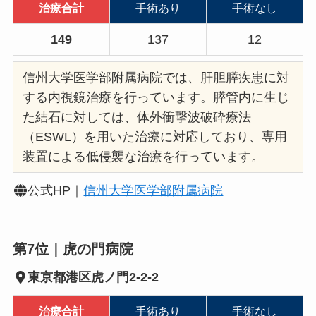
治療合計
手術あり
手術なし
149
137
12
信州大学医学部附属病院では、肝胆膵疾患に対
する内視鏡治療を行っています。膵管内に生じ
た結石に対しては、体外衝撃波破砕療法
（ESWL）を用いた治療に対応しており、専用
装置による低侵襲な治療を行っています。
公式HP｜
信州大学医学部附属病院
第7位｜虎の門病院
東京都港区虎ノ門2-2-2
治療合計
手術あり
手術なし