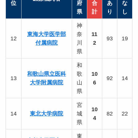
位
府
合
あ
な
県
計
り
し
神
東海大学医学部
奈
11
12
93
19
付属病院
川
2
県
和
和歌山県立医科
歌
10
13
92
14
大学附属病院
山
6
県
宮
10
14
東北大学病院
城
82
22
4
県
東