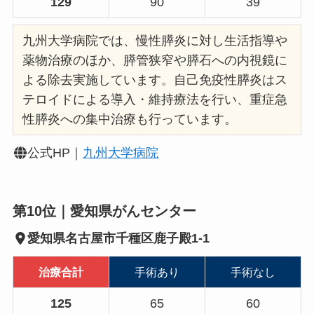
129
90
39
九州大学病院では、慢性膵炎に対し生活指導や
薬物治療のほか、膵管狭窄や膵石への内視鏡に
よる除去実施しています。自己免疫性膵炎はス
テロイドによる導入・維持療法を行い、重症急
性膵炎への集中治療も行っています。
公式HP｜
九州大学病院
第10位｜愛知県がんセンター
愛知県名古屋市千種区鹿子殿1-1
治療合計
手術あり
手術なし
125
65
60