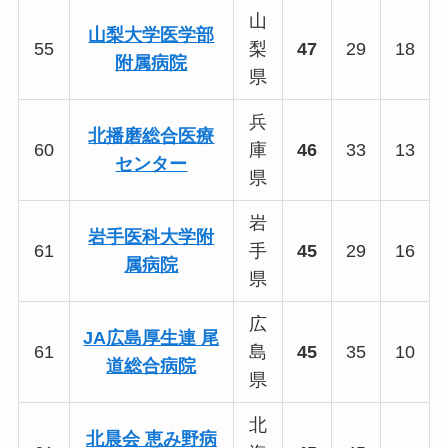
山
山梨大学医学部
55
梨
47
29
18
附属病院
県
兵
北播磨総合医療
60
庫
46
33
13
センター
県
岩
岩手医科大学附
61
手
45
29
16
属病院
県
広
JA広島厚生連 尾
61
島
45
35
10
道総合病院
県
北
北晨会 恵み野病