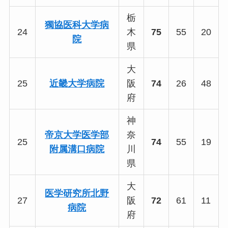
栃
獨協医科大学病
24
木
75
55
20
院
県
大
25
近畿大学病院
阪
74
26
48
府
神
帝京大学医学部
奈
25
74
55
19
附属溝口病院
川
県
大
医学研究所北野
27
阪
72
61
11
病院
府