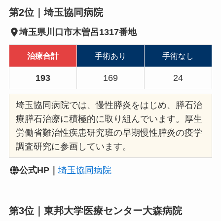
第2位｜埼玉協同病院
埼玉県川口市木曽呂1317番地
治療合計
手術あり
手術なし
193
169
24
埼玉協同病院では、慢性膵炎をはじめ、膵石治
療膵石治療に積極的に取り組んでいます。厚生
労働省難治性疾患研究班の早期慢性膵炎の疫学
調査研究に参画しています。
公式HP｜
埼玉協同病院
第3位｜東邦大学医療センター大森病院