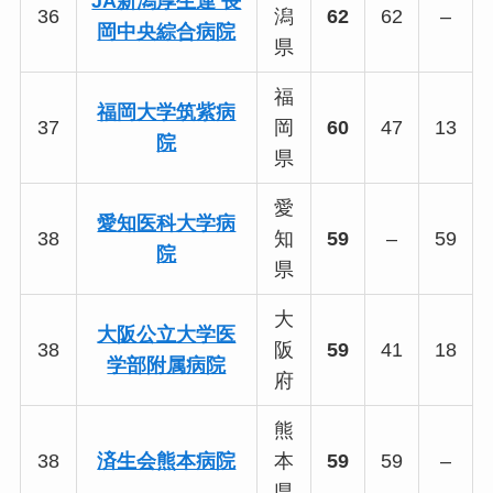
JA新潟厚生連 長
36
潟
62
62
–
岡中央綜合病院
県
福
福岡大学筑紫病
37
岡
60
47
13
院
県
愛
愛知医科大学病
38
知
59
–
59
院
県
大
大阪公立大学医
38
阪
59
41
18
学部附属病院
府
熊
38
済生会熊本病院
本
59
59
–
県