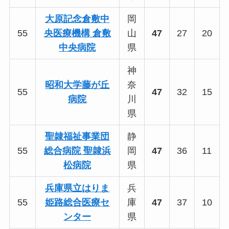
大原記念倉敷中
岡
55
央医療機構 倉敷
山
47
27
20
中央病院
県
神
昭和大学藤が丘
奈
55
47
32
15
病院
川
県
聖隷福祉事業団
静
55
総合病院 聖隷浜
岡
47
36
11
松病院
県
兵庫県立はりま
兵
55
姫路総合医療セ
庫
47
37
10
ンター
県