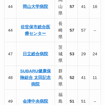
岡
44
岡山大学病院
山
57
41
16
県
長
佐世保市総合医
44
崎
57
57
–
療センター
県
茨
47
日立総合病院
城
53
29
24
県
SUBARU健康保
群
48
険組合 太田記念
馬
52
41
11
病院
県
福
49
会津中央病院
島
51
51
–