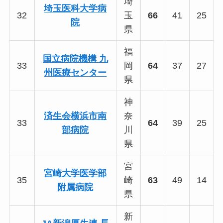
埼
埼玉医科大学病
32
玉
66
41
25
院
県
福
国立病院機構 九
33
岡
64
37
27
州医療センター
県
神
済生会横浜市南
奈
33
64
39
25
部病院
川
県
宮
宮崎大学医学部
35
崎
63
49
14
附属病院
県
新