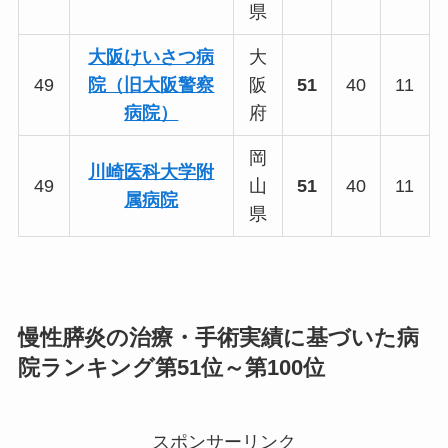
県
大阪けいさつ病
大
49
院（旧大阪警察
阪
51
40
11
病院）
府
岡
川崎医科大学附
49
山
51
40
11
属病院
県
慢性膵炎の治療・手術実績に基づいた病
院ランキング第51位～第100位
スポンサーリンク