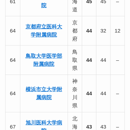
61
海
45
45
–
院
道
京
京都府立医科大
64
都
44
32
12
学附属病院
府
鳥
鳥取大学医学部
64
取
44
44
–
附属病院
県
神
横浜市立大学附
奈
64
44
44
–
属病院
川
県
北
旭川医科大学病
67
海
43
43
–