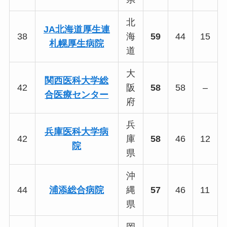
北
JA北海道厚生連
38
海
59
44
15
札幌厚生病院
道
大
関西医科大学総
42
阪
58
58
–
合医療センター
府
兵
兵庫医科大学病
42
庫
58
46
12
院
県
沖
44
浦添総合病院
縄
57
46
11
県