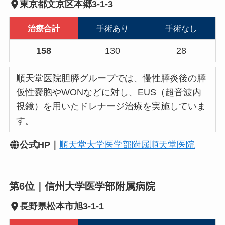
東京都文京区本郷3-1-3
治療合計
手術あり
手術なし
158
130
28
順天堂医院胆膵グループでは、慢性膵炎後の膵
仮性嚢胞やWONなどに対し、EUS（超音波内
視鏡）を用いたドレナージ治療を実施していま
す。
公式HP｜
順天堂大学医学部附属順天堂医院
第6位｜信州大学医学部附属病院
長野県松本市旭3-1-1