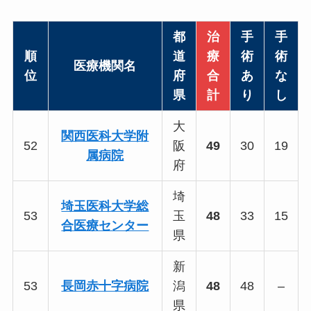
都
治
手
手
順
道
療
術
術
医療機関名
位
府
合
あ
な
県
計
り
し
大
関西医科大学附
52
阪
49
30
19
属病院
府
埼
埼玉医科大学総
53
玉
48
33
15
合医療センター
県
新
53
長岡赤十字病院
潟
48
48
–
県