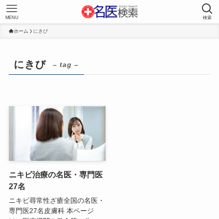
MENU
検索
ホーム
にきび
にきび
– tag –
ニキビ治療の名医・専門医
27名
ニキビ尋常性ざ瘡全国の名医・
専門医27名皮膚科 本ページ