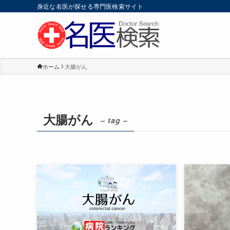
身近な名医が探せる専門医検索サイト
ホーム
大腸がん
大腸がん
– tag –