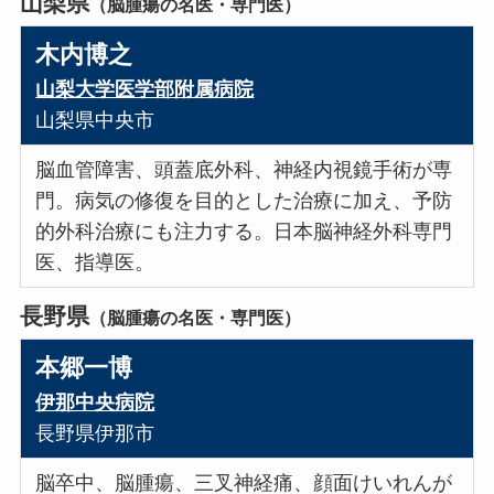
山梨県
（脳腫瘍の名医・専門医）
木内博之
山梨大学医学部附属病院
山梨県中央市
脳血管障害、頭蓋底外科、神経内視鏡手術が専
門。病気の修復を目的とした治療に加え、予防
的外科治療にも注力する。日本脳神経外科専門
医、指導医。
長野県
（脳腫瘍の名医・専門医）
本郷一博
伊那中央病院
長野県伊那市
脳卒中、脳腫瘍、三叉神経痛、顔面けいれんが