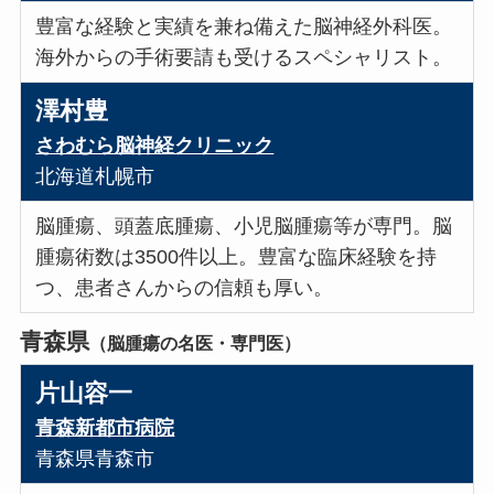
豊富な経験と実績を兼ね備えた脳神経外科医。
海外からの手術要請も受けるスペシャリスト。
澤村豊
さわむら脳神経クリニック
北海道札幌市
脳腫瘍、頭蓋底腫瘍、小児脳腫瘍等が専門。脳
腫瘍術数は3500件以上。豊富な臨床経験を持
つ、患者さんからの信頼も厚い。
青森県
（脳腫瘍の名医・専門医）
片山容一
青森新都市病院
青森県青森市