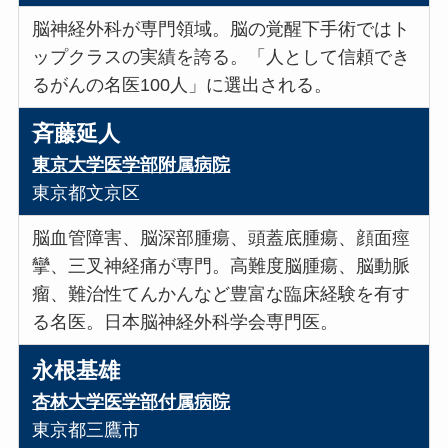
脳神経外科が専門領域。脳の覚醒下手術ではト
ップクラスの実績を誇る。「人として信頼でき
るがんの名医100人」に選出される。
斉藤延人
東京大学医学部附属病院
東京都文京区
脳血管障害、脳深部腫瘍、頭蓋底腫瘍、顔面痙
攣、三叉神経痛が専門。高難度脳腫瘍、脳動脈
瘤、難治性てんかんなど豊富な臨床経験を有す
る名医。日本脳神経外科学会専門医。
永根基雄
杏林大学医学部付属病院
東京都三鷹市