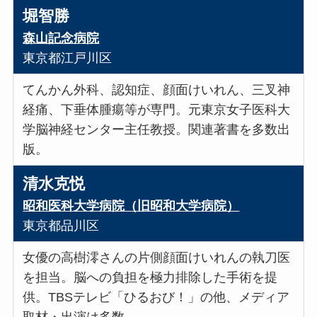
堀智勝
森山記念病院
東京都江戸川区
てんかん外科、認知症、顔面けいれん、三叉神
経痛、下垂体腫瘍等が専門。元東京女子医科大
学脳神経センター主任教授。関連著書を多数出
版。
清水克悦
昭和医科大学病院（旧昭和大学病院）
東京都品川区
女優の高樹澪さんの片側顔面けいれんの執刀医
を担当。脳への負担を極力排除した手術を提
供。TBSテレビ「ひるおび！」の他、メディア