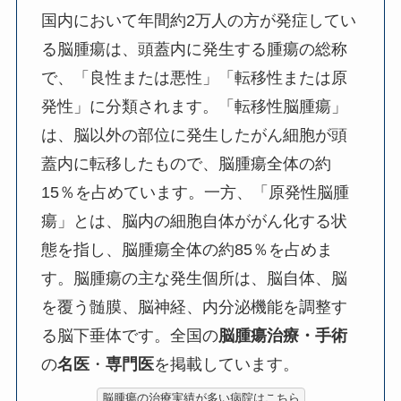
国内において年間約2万人の方が発症してい
る脳腫瘍は、頭蓋内に発生する腫瘍の総称
で、「良性または悪性」「転移性または原
発性」に分類されます。「転移性脳腫瘍」
は、脳以外の部位に発生したがん細胞が頭
蓋内に転移したもので、脳腫瘍全体の約
15％を占めています。一方、「原発性脳腫
瘍」とは、脳内の細胞自体ががん化する状
態を指し、脳腫瘍全体の約85％を占めま
す。脳腫瘍の主な発生個所は、脳自体、脳
を覆う髄膜、脳神経、内分泌機能を調整す
る脳下垂体です。全国の
脳腫瘍治療・手術
の
名医
・
専門医
を掲載しています。
脳腫瘍の治療実績が多い病院はこちら