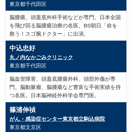
東京都千代田区
脳腫瘍、頭蓋底外科手術などが専門。日本全国
を飛び回る脳腫瘍治療の名医。BS朝日「命を
救う！スゴ腕ドクター」に出演。
中込忠好
丸ノ内なかごみクリニック
東京都千代田区
脳血管障害、頭蓋底腫瘍外科、頭部外傷が専
門。脳動脈瘤、脳腫瘍など豊富な手術実績を持
つ名医。日本脳神経外科学会専門医。
篠浦伸禎
がん・感染症センター東京都立駒込病院
東京都文京区