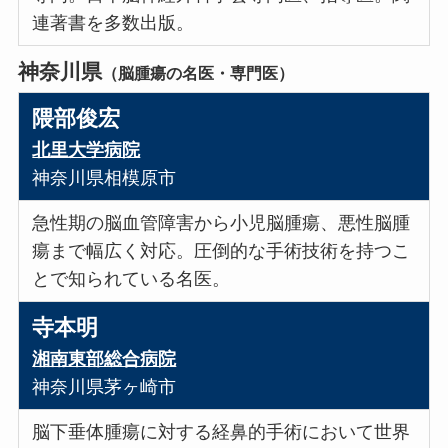
連著書を多数出版。
神奈川県
（脳腫瘍の名医・専門医）
隈部俊宏
北里大学病院
神奈川県相模原市
急性期の脳血管障害から小児脳腫瘍、悪性脳腫
瘍まで幅広く対応。圧倒的な手術技術を持つこ
とで知られている名医。
寺本明
湘南東部総合病院
神奈川県茅ヶ崎市
脳下垂体腫瘍に対する経鼻的手術において世界